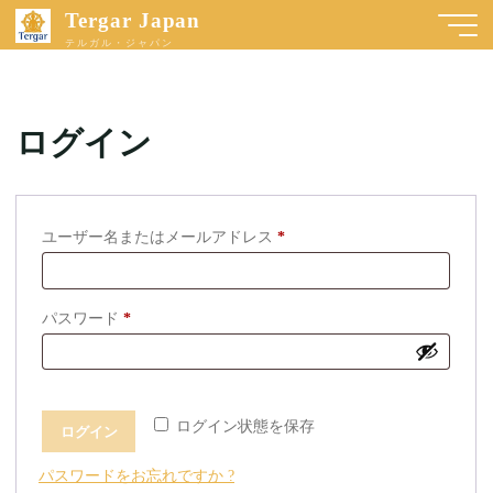
Tergar Japan
テルガル・ジャパン
ログイン
必
ユーザー名またはメールアドレス
*
須
必
パスワード
*
須
ログイン状態を保存
ログイン
パスワードをお忘れですか ?