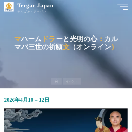
Tergar Japan
テルガル・ジャパン
マ
マ
ハ
ー
ム
ド
ラ
ラ
ー
と
光
明
の
心
：
：
カ
ル
マ
パ
三
世
の
祈
願
文
文
（
オ
ン
ラ
イ
ン
）
）
ホ
イベント
ー
ム
2026年4月10
–
12日