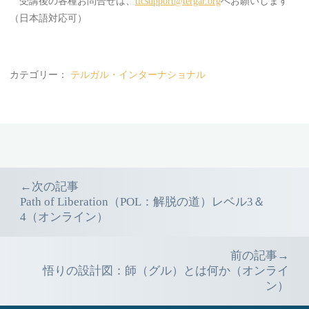
受講後の各種お問合せは、
tlcsupport@tergar.org
へお願いします
（日本語対応可）
カテゴリー：
テルガル・インターナショナル
Event
←次の記事
Path of Liberation（POL：解脱の道）レベル3＆
navigation
4（オンライン）
前の記事→
悟りの設計図：師（グル）とは何か（オンライ
ン）