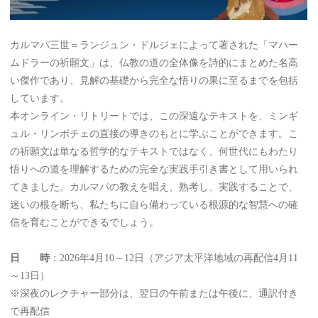
カルマパ三世＝ランジュン・ドルジェによって著された「マハー
ムドラーの祈願文」は、仏教の道の全体像を詩的にまとめた名高
い傑作であり、見解の基礎から完全な悟りの果に至るまでを包括
しています。
本オンライン・リトリートでは、この深遠なテキストを、ミンギ
ュル・リンポチェの直接の導きのもとに学ぶことができます。こ
の祈願文は単なる哲学的なテキストではなく、何世代にもわたり
悟りへの道を理解するための完全な実践手引き書として用いられ
てきました。カルマパの教えを唱え、熟考し、実践することで、
迷いの根を断ち、私たちに自ら備わっている根源的な智慧への確
信を育むことができるでしょう。
日 時
：2026年4月10～12日（アジア太平洋地域の再配信4月11
～13日）
※深夜のレクチャー部分は、翌日の午前または午後に、通訳付き
で再配信