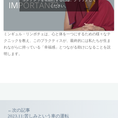
ください。
ミンギュル・リンポチェは、心と体を一つにするための様々なテ
クニックを教え、このプラクティスが、最終的には私たちが生ま
れながらに持っている「幸福感」とつながる助けになることを説
明します。
Event
←次の記事
2023.11:苦しみという車の運転