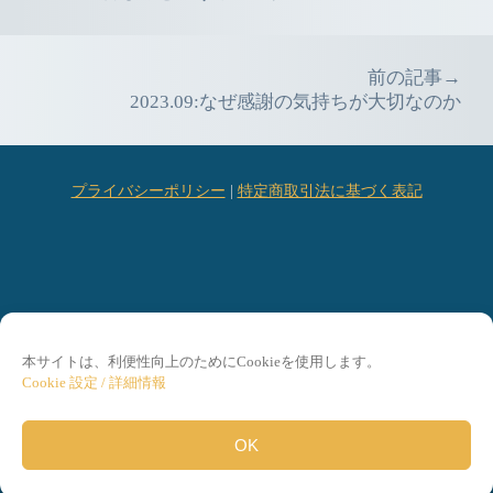
navigation
前の記事→
2023.09:なぜ感謝の気持ちが大切なのか
プライバシーポリシー
|
特定商取引法に基づく表記
本サイトは、利便性向上のためにCookieを使用します。
Cookie 設定 / 詳細情報
©2026 Tergar Japan
OK