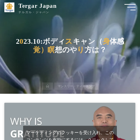
Tergar Japan
テルガル・ジャパン
2
0
0
2
3
.
1
0
:
ボ
デ
ィ
ス
ス
キ
ャ
ン
（
身
身
体
感
覚
覚
）
瞑
瞑
想
の
や
り
り
方
は
？
ホ
マンスリー・ティーチング
ー
ム
マーケティングのクッキーを受け入れ、この
コンテンツを有効にするには、クリックして