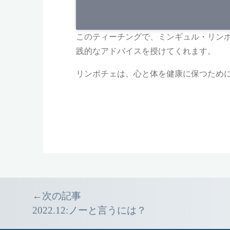
このティーチングで、ミンギュル・リン
践的なアドバイスを授けてくれます。
リンポチェは、心と体を健康に保つため
Event
←次の記事
2022.12:ノーと言うには？
navigation