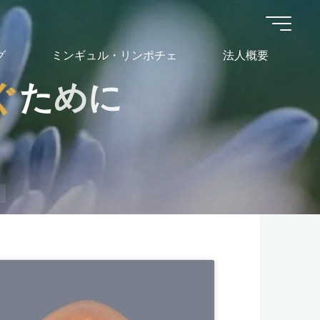
グ
ミンギュル・リンポチェ
法人概要
ぐ
ぐ
た
め
に