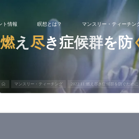
ント情報
瞑想とは？
マンスリー・ティーチン
:
燃
え
尽
尽
き
症
候
群
を
防
ホ
マンスリー・ティーチング
2022.11:燃え尽き症候群を防ぐために
ー
ム