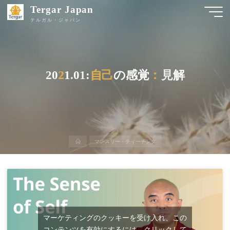
Tergar Japan
テルガル・ジャパン
2
0
2
2
1
.
0
1
:
自
自
己
己
の
感
覚
：
：
見
解
ホ
マンスリー・ティーチング
ー
ム
マーケティングのクッキーを受け入れ、この
コンテンツを有効にするには、クリックして