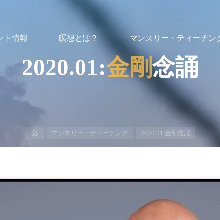
ント情報
瞑想とは？
マンスリー・ティーチン
2
0
2
0
.
0
1
:
金
剛
念
誦
ホ
マンスリー・ティーチング
2020.01:金剛念誦
ー
ム