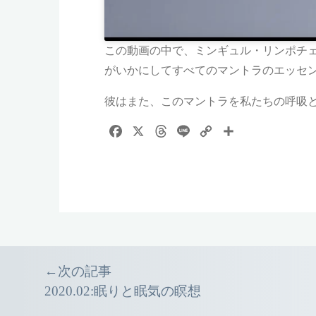
この動画の中で、ミンギュル・リンポチェ
がいかにしてすべてのマントラのエッセ
彼はまた、このマントラを私たちの呼吸
F
X
T
L
C
共
a
h
i
o
有
c
r
n
p
e
e
e
y
b
a
L
o
d
i
o
s
n
k
k
Event
←次の記事
2020.02:眠りと眠気の瞑想
navigation