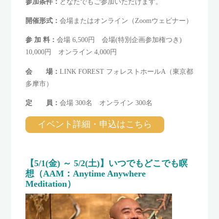
参加条件：
どなたでもご参加いただけます。
開催形式：
会場またはオンライン（Zoomウェビナー）
参 加 料：
会場 6,500円 会場(特別企画参加権つき)
10,000円 オンライン 4,000円
会 場：
LINK FOREST フォレストホールA（東京都
多摩市）
定 員：
会場 300名 オンライン 300名
イベント詳細・申込はこちら
【5/1(金) ～ 5/2(土)】いつでもどこでも瞑
想（AAM：Anytime Anywhere
Meditation）