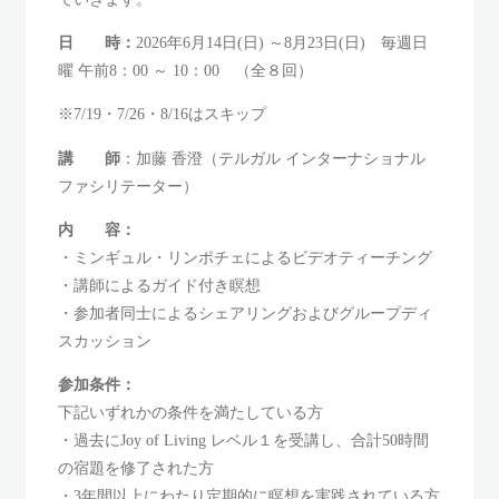
日 時：
2026年6月14日(日) ～8月23日(日) 毎週日
曜 午前8：00 ～ 10：00 （全８回）
※7/19・7/26・8/16はスキップ
講 師
：加藤 香澄（テルガル インターナショナル
ファシリテーター）
内 容：
・ミンギュル・リンポチェによるビデオティーチング
・講師によるガイド付き瞑想
・参加者同士によるシェアリングおよびグループディ
スカッション
参加条件：
下記いずれかの条件を満たしている方
・過去にJoy of Living レベル１を受講し、合計50時間
の宿題を修了された方
・3年間以上にわたり定期的に瞑想を実践されている方