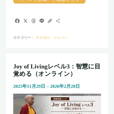
F
X
T
L
C
共
a
h
i
o
有
c
r
n
p
カテゴリー：
テルガル・ジャパン
e
e
e
y
b
a
L
o
d
i
o
s
n
k
k
Joy of Livingレベル3：智慧に目
覚める（オンライン）
2025年11月29日 – 2026年2月28日