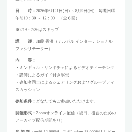
日 時：
2026年6月21日(日) ～8月9日(日) 毎週日曜
午前10：30 ～ 12：00 （全６回）
※7/19・7/26はスキップ
講 師
：加藤 香澄（テルガル インターナショナル
ファシリテーター）
内 容：
・ミンギュル・リンポチェによるビデオティーチング
・講師によるガイド付き瞑想
・参加者同士によるシェアリングおよびグループディ
スカッション
参加条件：
どなたでもご参加いただけます。
開催形式：
Zoomオンライン配信（後日、復習のための
アーカイブ配信期間あり）
参 加 料：
一般 12,000円 | スポンサー 18,000円 | リピー