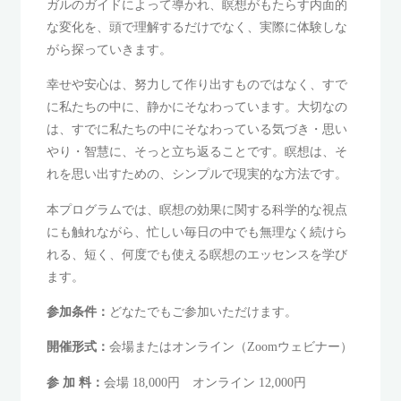
ガルのガイドによって導かれ、瞑想がもたらす内面的
な変化を、頭で理解するだけでなく、実際に体験しな
がら探っていきます。
幸せや安心は、努力して作り出すものではなく、すで
に私たちの中に、静かにそなわっています。大切なの
は、すでに私たちの中にそなわっている気づき・思い
やり・智慧に、そっと立ち返ることです。瞑想は、そ
れを思い出すための、シンプルで現実的な方法です。
本プログラムでは、瞑想の効果に関する科学的な視点
にも触れながら、忙しい毎日の中でも無理なく続けら
れる、短く、何度でも使える瞑想のエッセンスを学び
ます。
参加条件：
どなたでもご参加いただけます。
開催形式：
会場またはオンライン（Zoomウェビナー）
参 加 料：
会場 18,000円 オンライン 12,000円