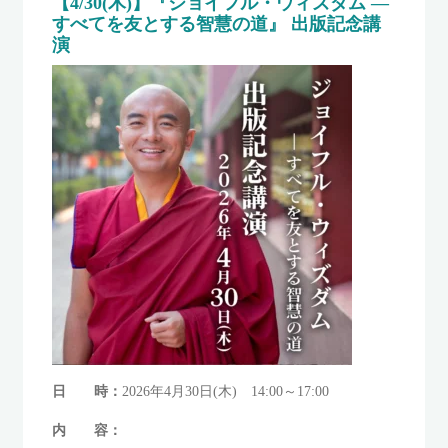
【4/30(木)】『
ジョイフル・ウィズダム ―
すべてを友とする智慧の道
』 出版記念講
演
日 時：
2026年4月30日(木) 14:00～17:00
内 容：