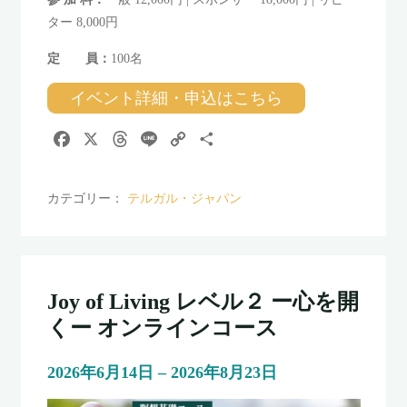
ター 8,000円
定 員：
100名
イベント詳細・申込はこちら
F
X
T
L
C
共
a
h
i
o
有
c
r
n
p
カテゴリー：
テルガル・ジャパン
e
e
e
y
b
a
L
o
d
i
o
s
n
k
k
Joy of Living レベル２ ー心を開
くー オンラインコース
2026年6月14日 – 2026年8月23日