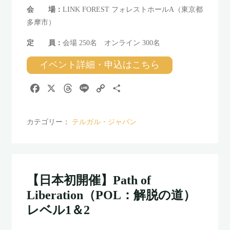
会 場：
LINK FOREST フォレストホールA（東京都
多摩市）
定 員：
会場 250名 オンライン 300名
イベント詳細・申込はこちら
F
X
T
L
C
共
a
h
i
o
有
c
r
n
p
カテゴリー：
テルガル・ジャパン
e
e
e
y
b
a
L
o
d
i
o
s
n
k
k
【日本初開催】Path of
Liberation（POL：解脱の道）
レベル1＆2