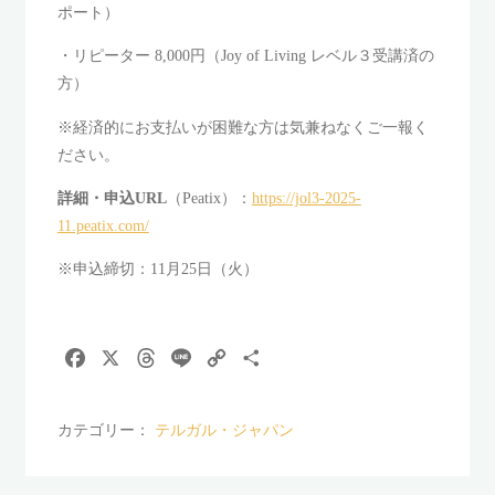
ポート）
・リピーター 8,000円（Joy of Living レベル３受講済の
方）
※経済的にお支払いが困難な方は気兼ねなくご一報く
ださい。
詳細・申込URL
（Peatix）：
https://jol3-2025-
11.peatix.com/
※申込締切：11月25日（火）
F
X
T
L
C
共
a
h
i
o
有
c
r
n
p
カテゴリー：
テルガル・ジャパン
e
e
e
y
b
a
L
o
d
i