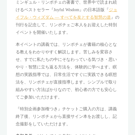
ミンギュル・リンポチェの著書で、世界中で読まれ続
けるベストセラー『Joyful Wisdom』の日本語版『
ジョ
イフル・ウィズダム ― すべてを友とする智慧の道
』の
刊行を記念して、リンポチェご本人をお迎えした特別
イベントを開催いたします。
本イベントの講義では、リンポチェが書籍の核心とな
る教えをわかりやすく解説します。苦しみを変容さ
せ、すでに私たちの中にそなわっている気づき・思い
やり・智慧に立ち返る方法を、体験的に学べます。瞑
想の実践指導では、日常生活ですぐに実践できる瞑想
法を、リンポチェが直接指導します。シンプルで取り
組みやすい方法ばかりなので、初心者の方でも安心し
てご参加いただけます。
『特別企画参加権つき』チケットご購入の方は、講義
終了後、リンポチェから直接サイン本をお渡しし、記
念撮影をしていただけます。