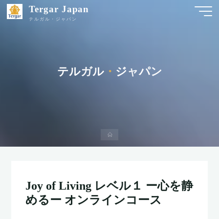
Tergar Japan
テルガル・ジャパン
テ
ル
ガ
ル
・
ジ
ャ
パ
ン
ホ
ー
ム
Joy of Living レベル１ ー心を静
めるー オンラインコース