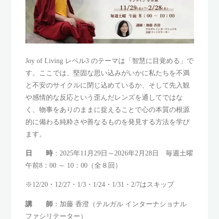
Joy of Living レベル3 のテーマは「智慧に目覚める」で
す。ここでは、堅固な思い込みがいかに私たちを不満
と不安のサイクルに閉じ込めているか、そして先入観
や感情的な反応という歪んだレンズを通してではな
く、物事をありのままに捉えることで心の本質の根源
的に備わる純粋さや善なるものを発見する方法を学び
ます。
日 時
：2025年11月29日～2026年2月28日 毎週土曜
午前8：00 ～ 10：00（全８回）
※12/20・12/27・1/3・1/24・1/31・2/7はスキップ
講 師
：加藤 香澄（テルガル インターナショナル
ファシリテーター）