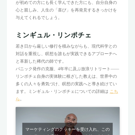
が初めての方にも長く学んできた方にも、自分自身の
心と親しみ、人生の「喜び」を再発見するきっかけを
与えてくれるでしょう。
ミンギュル・リンポチェ
若き日から厳しい修行を積みながらも、現代科学との
対話を重視し、瞑想を誰もが実践できるアプローチへ
と革新した稀代の師です。
パニック発作の克服、4年半に及ぶ放浪リトリート――
リンポチェ自身の実体験に根ざした教えは、世界中の
多くの人々を勇気づけ、瞑想の実践へと導き続けてい
ます。ミンギュル・リンポチェについての詳細は
こち
ら
。
マーケティングのクッキーを受け入れ、この