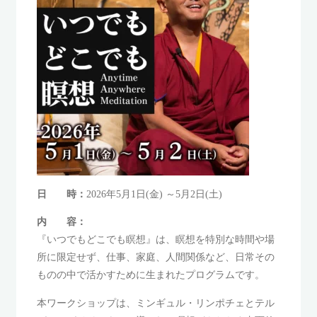
日 時：
2026年5月1日(金) ～5月2日(土)
内 容：
『いつでもどこでも瞑想』は、瞑想を特別な時間や場
所に限定せず、仕事、家庭、人間関係など、日常その
ものの中で活かすために生まれたプログラムです。
本ワークショップは、ミンギュル・リンポチェとテル