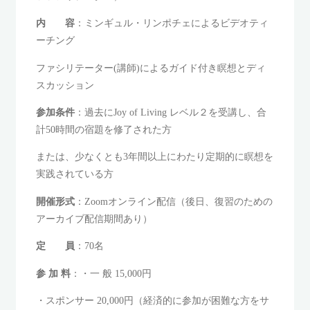
内 容
：ミンギュル・リンポチェによるビデオティ
ーチング
ファシリテーター(講師)によるガイド付き瞑想とディ
スカッション
参加条件
：過去にJoy of Living レベル２を受講し、合
計50時間の宿題を修了された方
または、少なくとも3年間以上にわたり定期的に瞑想を
実践されている方
開催形式
：Zoomオンライン配信（後日、復習のための
アーカイブ配信期間あり）
定 員
：70名
参 加 料
：・一 般 15,000円
・スポンサー 20,000円（経済的に参加が困難な方をサ