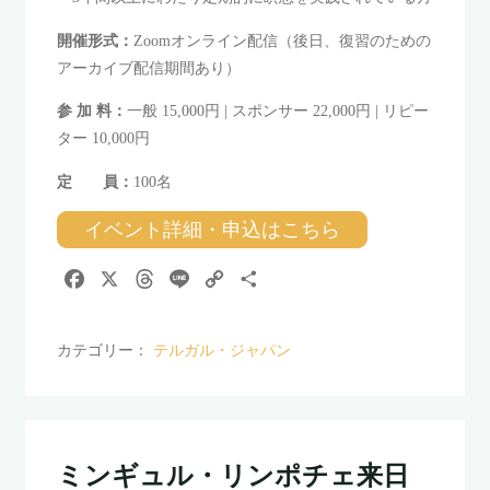
開催形式：
Zoomオンライン配信（後日、復習のための
アーカイブ配信期間あり）
参 加 料：
一般 15,000円 | スポンサー 22,000円 | リピー
ター 10,000円
定 員：
100名
イベント詳細・申込はこちら
F
X
T
L
C
共
a
h
i
o
有
c
r
n
p
カテゴリー：
テルガル・ジャパン
e
e
e
y
b
a
L
o
d
i
o
s
n
k
k
ミンギュル・リンポチェ来日